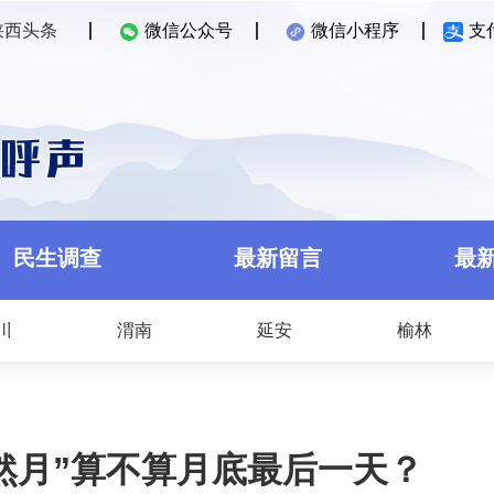
陕西头条
微信公众号
微信小程序
支
民生调查
最新留言
最
川
渭南
延安
榆林
然月”算不算月底最后一天？