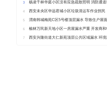
杨凌千林华庭小区没有应急疏散照明 消防通道
西安未央区华远君城小区垃圾清运车作业扰民
渭南韩城梅苑C区5号楼顶层漏水 导致住户屋面被
榆林万民新天地小区一房屋漏水严重 开发商和物业不予
西安兴隆街道大仁新苑顶层公共区域漏水 环境