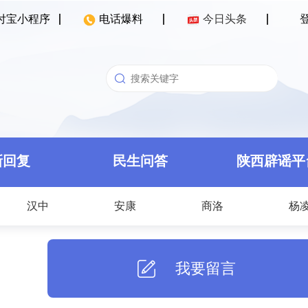
付宝小程序
电话爆料
今日头条
新回复
民生问答
陕西辟谣平
汉中
安康
商洛
杨
我要留言