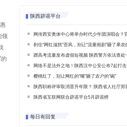
陕西辟谣平台
优惠
网传西安奥体中心将举办时代少年团演唱会？官方回应：纯属
能领
刹住“网红滋扰”歪风，别让“流量闹剧”砸了果农
我
蹭高考流量发布虚假短视频 陕西警方依法查处一起涉高考网络
写的
网络不是法外之地！陕西汉中公安公布7起打击整治网谣网暴典型
樱桃红了，别让网红的“嘴”砸了农户的“碗”
陕西职称评审取消晋升年限？ 陕西省人社厅郑重声明 谨防职称评审不实言
陕西省互联网联合辟谣平台5月辟谣榜
每日有回复