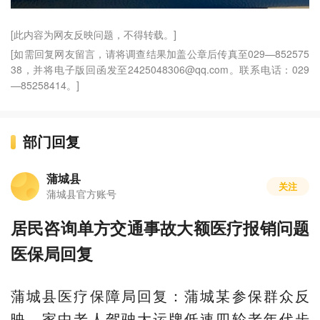
[此内容为网友反映问题，不得转载。]
[如需回复网友留言，请将调查结果加盖公章后传真至029—852575
38，并将电子版回函发至2425048306@qq.com。联系电话：029
—85258414。]
部门回复
蒲城县
关注
蒲城县官方账号
居民咨询单方交通事故大额医疗报销问题
医保局回复
蒲城县医疗保障局回复：蒲城某参保群众反
映，家中老人驾驶大运牌低速四轮老年代步