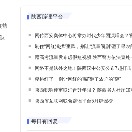
陕西辟谣平台
内抛
网传西安奥体中心将举办时代少年团演唱会？官方回应：纯属
硖
刹住“网红滋扰”歪风，别让“流量闹剧”砸了果农
蹭高考流量发布虚假短视频 陕西警方依法查处一起涉高考网络
网络不是法外之地！陕西汉中公安公布7起打击整治网谣网暴典型
樱桃红了，别让网红的“嘴”砸了农户的“碗”
陕西职称评审取消晋升年限？ 陕西省人社厅郑重声明 谨防职称评审不实言
陕西省互联网联合辟谣平台5月辟谣榜
每日有回复