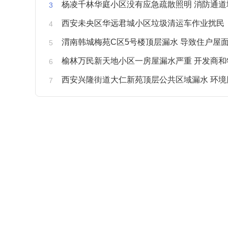
杨凌千林华庭小区没有应急疏散照明 消防通道
西安未央区华远君城小区垃圾清运车作业扰民
渭南韩城梅苑C区5号楼顶层漏水 导致住户屋面被
榆林万民新天地小区一房屋漏水严重 开发商和物业不予
西安兴隆街道大仁新苑顶层公共区域漏水 环境