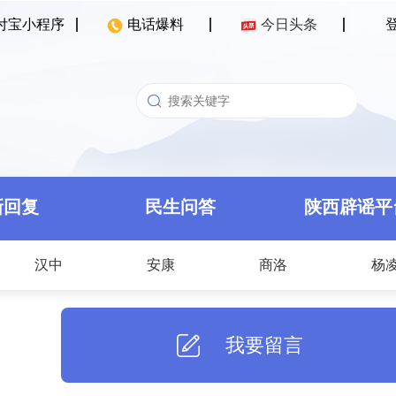
付宝小程序
电话爆料
今日头条
新回复
民生问答
陕西辟谣平
汉中
安康
商洛
杨
我要留言