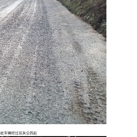
村处车辆经过后灰尘四起