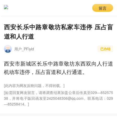
留言
西安长乐中路章敬坊私家车违停 压占盲
道和人行道
用户_PFlyld
已办结
西安市新城区长乐中路章敬坊东西双向人行道
机动车违停，压占盲道和人行通道。
[此内容为网友反映问题，不得转载。]
[如需回复网友留言，请将调查结果加盖公章后传真至029—852575
38，并将电子版回函发至2425048306@qq.com。联系电话：029
—85258414。]