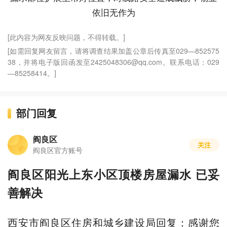
依旧无作为
[此内容为网友反映问题，不得转载。]
[如需回复网友留言，请将调查结果加盖公章后传真至029—852575
38，并将电子版回函发至2425048306@qq.com。联系电话：029
—85258414。]
部门回复
阎良区
关注
阎良区官方账号
阎良区阳光上东小区顶楼房屋漏水 已妥
善解决
西安市阎良区住房和城乡建设局回复：感谢您