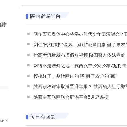
陕西辟谣平台
的建
网传西安奥体中心将举办时代少年团演唱会？官方回应：纯属
刹住“网红滋扰”歪风，别让“流量闹剧”砸了果农
蹭高考流量发布虚假短视频 陕西警方依法查处一起涉高考网络
网络不是法外之地！陕西汉中公安公布7起打击整治网谣网暴典型
樱桃红了，别让网红的“嘴”砸了农户的“碗”
陕西职称评审取消晋升年限？ 陕西省人社厅郑重声明 谨防职称评审不实言
陕西省互联网联合辟谣平台5月辟谣榜
每日有回复
14:59