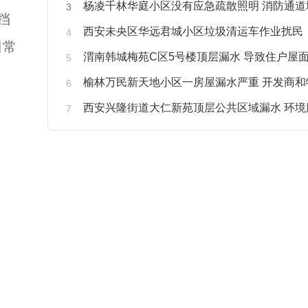
杨凌千林华庭小区没有应急疏散照明 消防通道
挡
西安未央区华远君城小区垃圾清运车作业扰民
日常
渭南韩城梅苑C区5号楼顶层漏水 导致住户屋面被
榆林万民新天地小区一房屋漏水严重 开发商和物业不予
西安兴隆街道大仁新苑顶层公共区域漏水 环境