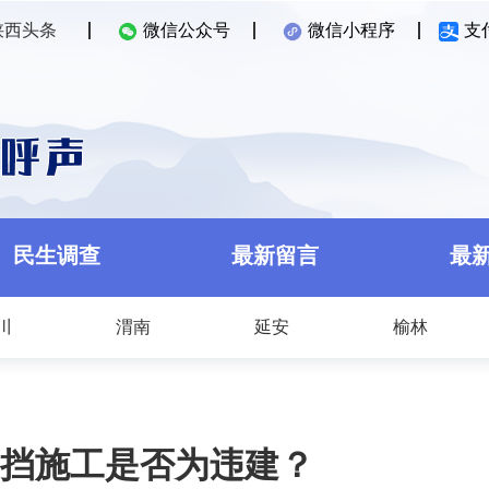
陕西头条
微信公众号
微信小程序
支
民生调查
最新留言
最
川
渭南
延安
榆林
挡施工是否为违建？