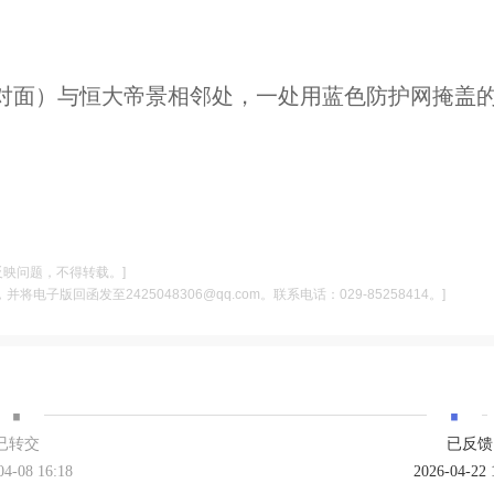
对面）与恒大帝景相邻处，一处用蓝色防护网掩盖
反映问题，不得转载。]
电子版回函发至2425048306@qq.com。联系电话：029-85258414。]
·
·
已转交
已反馈
04-08 16:18
2026-04-22 