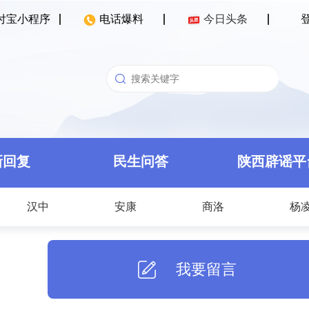
付宝小程序
电话爆料
今日头条
新回复
民生问答
陕西辟谣平
汉中
安康
商洛
杨
我要留言