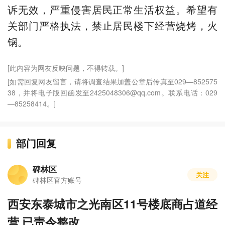
诉无效，严重侵害居民正常生活权益。希望有
关部门严格执法，禁止居民楼下经营烧烤，火
锅。
[此内容为网友反映问题，不得转载。]
[如需回复网友留言，请将调查结果加盖公章后传真至029—852575
38，并将电子版回函发至2425048306@qq.com。联系电话：029
—85258414。]
部门回复
碑林区
关注
碑林区官方账号
西安东泰城市之光南区11号楼底商占道经
营 已责令整改