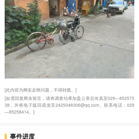
[此内容为网友反映问题，不得转载。]
[如需回复网友留言，请将调查结果加盖公章后传真至029—852575
38，并将电子版回函发至2425048306@qq.com。联系电话：029
—85258414。]
事件进度