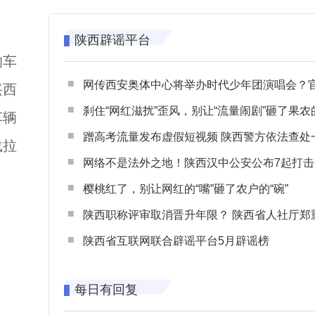
陕西辟谣平台
响车
网传西安奥体中心将举办时代少年团演唱会？官方回应：纯属
兴西
刹住“网红滋扰”歪风，别让“流量闹剧”砸了果农
车辆
蹭高考流量发布虚假短视频 陕西警方依法查处一起涉高考网络
载拉
网络不是法外之地！陕西汉中公安公布7起打击整治网谣网暴典型
樱桃红了，别让网红的“嘴”砸了农户的“碗”
陕西职称评审取消晋升年限？ 陕西省人社厅郑重声明 谨防职称评审不实言
陕西省互联网联合辟谣平台5月辟谣榜
每日有回复