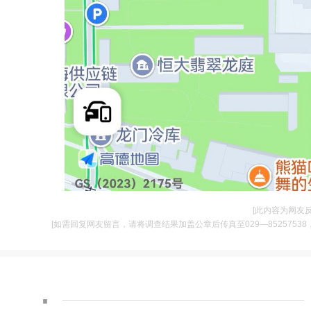
[此内容为网友
[如需回复网友留言，请将调查结果加盖公章后传真至029—85257538，并将
·