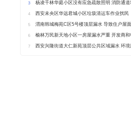
杨凌千林华庭小区没有应急疏散照明 消防通道
西安未央区华远君城小区垃圾清运车作业扰民
渭南韩城梅苑C区5号楼顶层漏水 导致住户屋面被
榆林万民新天地小区一房屋漏水严重 开发商和物业不予
西安兴隆街道大仁新苑顶层公共区域漏水 环境