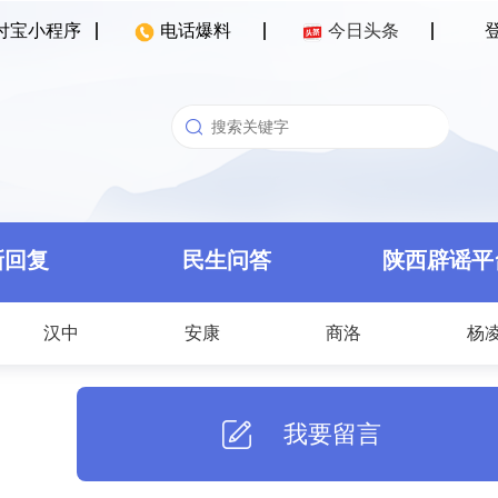
付宝小程序
电话爆料
今日头条
新回复
民生问答
陕西辟谣平
汉中
安康
商洛
杨
我要留言