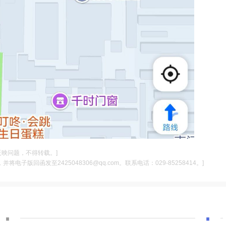
反映问题，不得转载。]
电子版回函发至2425048306@qq.com。联系电话：029-85258414。]
·
·