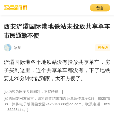
留言
西安浐灞国际港地铁站未投放共享单车
市民通勤不便
冰舞
已办结
浐灞国际港各个地铁站没有投放共享单车，房
子买到这里，连个共享单车都没有，下了地铁
要走20分钟才能到家，太不方便了。
[此内容为网友反映问题，不得转载。]
[如需回复网友留言，请将调查结果加盖公章后传真至029—852575
38，并将电子版回函发至2425048306@qq.com。联系电话：029
—85258414。]