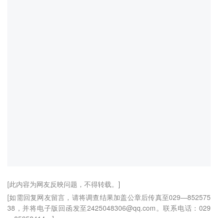
[此内容为网友反映问题，不得转载。]
[如需回复网友留言，请将调查结果加盖公章后传真至029—852575
38，并将电子版回函发至2425048306@qq.com。联系电话：029