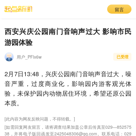
留言
西安兴庆公园南门音响声过大 影响市民
游园体验
用户_PFlx6w
已受理
2月7日13:48，兴庆公园南门音响声音过大，噪
音严重，过度商业化，影响园内游客观光体
验，未保护园内动物居住环境，希望还原公园
本质。
[此内容为网友反映问题，不得转载。]
[如需回复网友留言，请将调查结果加盖公章后传真至029—852575
38，并将电子版回函发至2425048306@qq.com。联系电话：029