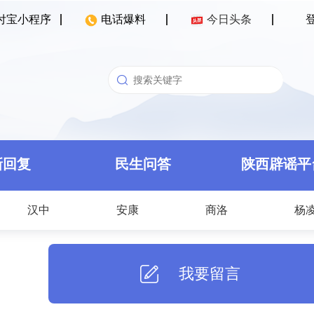
付宝小程序
电话爆料
今日头条
新回复
民生问答
陕西辟谣平
汉中
安康
商洛
杨
我要留言