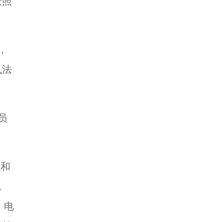
按照
，
执法
员
位和
，
、电