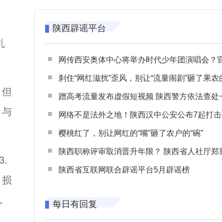
陕西辟谣平台
乱
网传西安奥体中心将举办时代少年团演唱会？官方回应：纯属
刹住“网红滋扰”歪风，别让“流量闹剧”砸了果农
，但
蹭高考流量发布虚假短视频 陕西警方依法查处一起涉高考网络
，与
网络不是法外之地！陕西汉中公安公布7起打击整治网谣网暴典型
樱桃红了，别让网红的“嘴”砸了农户的“碗”
陕西职称评审取消晋升年限？ 陕西省人社厅郑重声明 谨防职称评审不实言
.
陕西省互联网联合辟谣平台5月辟谣榜
，损
。
每日有回复