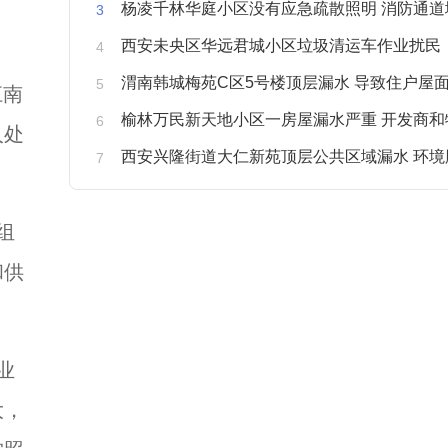
杨凌千林华庭小区没有应急疏散照明 消防通道
西安未央区华远君城小区垃圾清运车作业扰民
渭南韩城梅苑C区5号楼顶层漏水 导致住户屋面被
江南
榆林万民新天地小区一房屋漏水严重 开发商和物业不予
人处
西安兴隆街道大仁新苑顶层公共区域漏水 环境
组
和供
业
大，