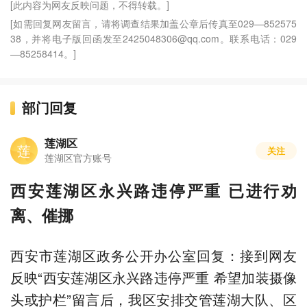
[此内容为网友反映问题，不得转载。]
[如需回复网友留言，请将调查结果加盖公章后传真至029—852575
38，并将电子版回函发至2425048306@qq.com。联系电话：029
—85258414。]
部门回复
莲湖区
莲
关注
莲湖区官方账号
西安莲湖区永兴路违停严重 已进行劝
离、催挪
西安市莲湖区政务公开办公室回复：接到网友
反映“西安莲湖区永兴路违停严重 希望加装摄像
头或护栏”留言后，我区安排交管莲湖大队、区