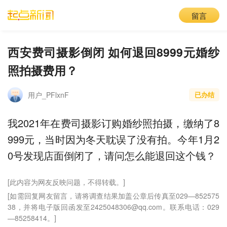
留言
西安费司摄影倒闭 如何退回8999元婚纱
照拍摄费用？
用户_PFlxnF
已办结
我2021年在费司摄影订购婚纱照拍摄，缴纳了8
999元，当时因为冬天耽误了没有拍。今年1月2
0号发现店面倒闭了，请问怎么能退回这个钱？
[此内容为网友反映问题，不得转载。]
[如需回复网友留言，请将调查结果加盖公章后传真至029—852575
38，并将电子版回函发至2425048306@qq.com。联系电话：029
—85258414。]