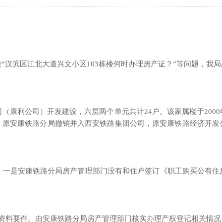
“汉滨区江北大道兴文小区103栋楼何时办理房产证？”等问题，我
（康利公司）开发建设，六层两个单元共计24户。该家属楼于200
3月，原安康铁路分局撤销并入西安铁路集团公司，原安康铁路经济开
。一是安康铁路分局房产管理部门没有和住户签订《职工购买公有住
证资料要件。由安康铁路分局房产管理部门核实办理产权登记相关情