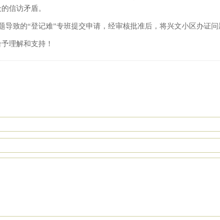
众的信访矛盾。
题导致的“登记难”专班提交申请，经审核批准后，将兴文小区办证
给予理解和支持！