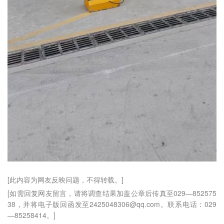
[此内容为网友反映问题，不得转载。]
[如需回复网友留言，请将调查结果加盖公章后传真至029—852575
38，并将电子版回函发至2425048306@qq.com。联系电话：029
—85258414。]