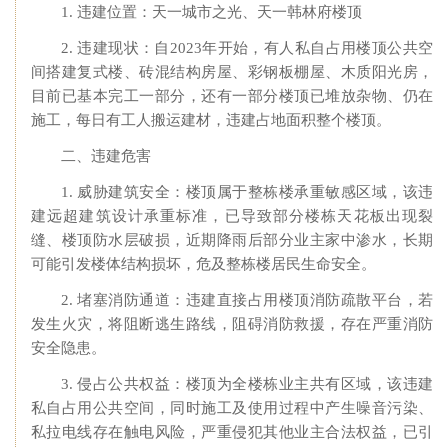
1. 违建位置：天一城市之光、天一韩林府楼顶
2. 违建现状：自2023年开始，有人私自占用楼顶公共空
间搭建复式楼、砖混结构房屋、彩钢板棚屋、木质阳光房，
目前已基本完工一部分，还有一部分楼顶已堆放杂物、仍在
施工，每日有工人搬运建材，违建占地面积整个楼顶。
二、违建危害
1. 威胁建筑安全：楼顶属于整栋楼承重敏感区域，该违
建远超建筑设计承重标准，已导致部分楼栋天花板出现裂
缝、楼顶防水层破损，近期降雨后部分业主家中渗水，长期
可能引发楼体结构损坏，危及整栋楼居民生命安全。
2. 堵塞消防通道：违建直接占用楼顶消防疏散平台，若
发生火灾，将阻断逃生路线，阻碍消防救援，存在严重消防
安全隐患。
3. 侵占公共权益：楼顶为全楼栋业主共有区域，该违建
私自占用公共空间，同时施工及使用过程中产生噪音污染、
私拉电线存在触电风险，严重侵犯其他业主合法权益，已引