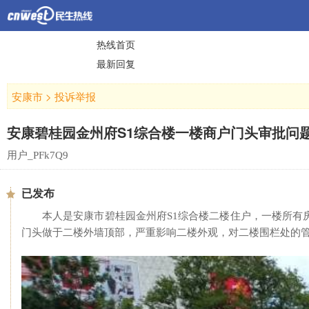
热线首页
最新回复
安康市
>
投诉举报
安康碧桂园金州府S1综合楼一楼商户门头审批问
用户_PFk7Q9
已发布
本人是安康市碧桂园金州府S1综合楼二楼住户，一楼所
门头做于二楼外墙顶部，严重影响二楼外观，对二楼围栏处的