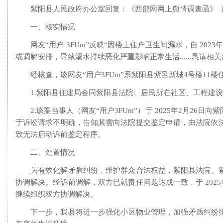
紫阳县人民政府办公室回复：《西部网网上舆情调查函》（网
一、核实情况
网友“用户 3FUm”反映“因楼上住户卫生间漏水，自 2
或调解安排，导致漏水持续恶化严重影响正常生活......恳请
经核查，该网友“用户3FUm”系紫阳县紫邑新城4号楼11
1.紫阳县住建局会同紫阳县法院、居民所在社区、工程建
2.该案当事人（网友“用户3FUm”）于 2025年2月
于诉讼请求不明确，告知其需向法院提交鉴定申请，由法院依
致无法启动诉前鉴定程序。
二、处置情况
为有效化解矛盾纠纷，维护群众合法权益，紫阳县法院、紫阳
协调解决。经诉前调解，双方已就责任问题达成一致，于 20
继续组织双方协调解决。
下一步，我县将进一步强化小区物业管理，加强矛盾纠纷排