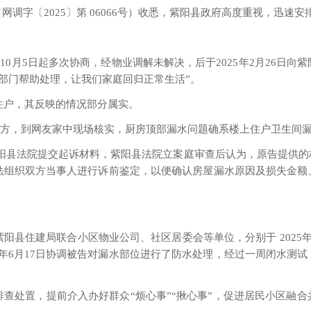
调字〔2025〕第 06066号）收悉，紫阳县政府高度重视，迅速
023年10月5日起多次协商，经物业调解未解决，后于2025年2月2
相关部门帮助处理，让我们家庭回归正常生活”。
楼住户，其反映的情况部分属实。
设方，到网友家中现场核实，厨房顶部漏水问题确系楼上住户卫生间
26日向紫阳县法院提交起诉材料，紫阳县法院立案庭审查后认为，原告
法组织双方当事人进行诉前鉴定，以便确认房屋漏水原因及损失金额
县住建局联合小区物业公司、社区居委会等单位，分别于 2025年6
25年6月17日协调被告对漏水部位进行了防水处理，经过一周闭水
查处置，提前介入办好群众“烦心事”“揪心事”，促进居民小区融