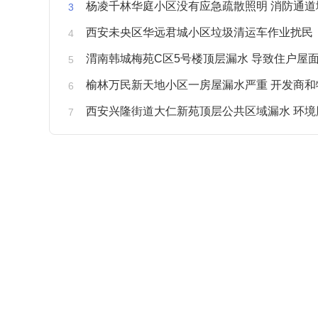
杨凌千林华庭小区没有应急疏散照明 消防通道
西安未央区华远君城小区垃圾清运车作业扰民
渭南韩城梅苑C区5号楼顶层漏水 导致住户屋面被
榆林万民新天地小区一房屋漏水严重 开发商和物业不予
西安兴隆街道大仁新苑顶层公共区域漏水 环境