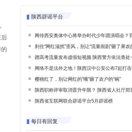
陕西辟谣平台
书。
网传西安奥体中心将举办时代少年团演唱会？官方回应：纯属
证后
刹住“网红滋扰”歪风，别让“流量闹剧”砸了果农
传的
蹭高考流量发布虚假短视频 陕西警方依法查处一起涉高考网络
网络不是法外之地！陕西汉中公安公布7起打击整治网谣网暴典型
樱桃红了，别让网红的“嘴”砸了农户的“碗”
陕西职称评审取消晋升年限？ 陕西省人社厅郑重声明 谨防职称评审不实言
陕西省互联网联合辟谣平台5月辟谣榜
每日有回复