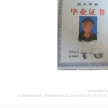
[此内容为网友
[如需回复网友留言，请将调查结果加盖公章后传真至029—85257538，并将