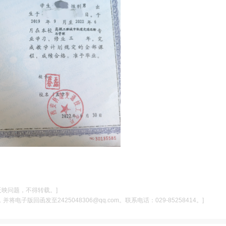
反映问题，不得转载。]
电子版回函发至2425048306@qq.com。联系电话：029-85258414。]