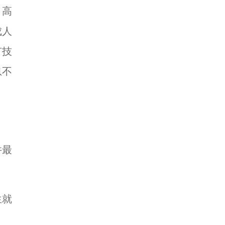
、高
成人
有技
息不
件最
生就