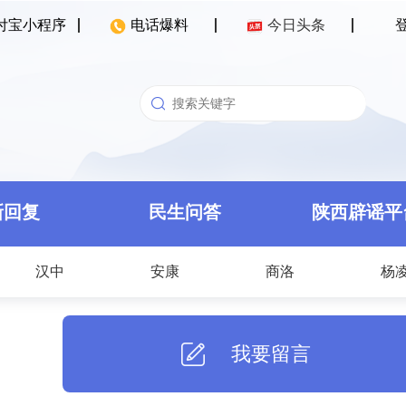
付宝小程序
电话爆料
今日头条
新回复
民生问答
陕西辟谣平
汉中
安康
商洛
杨
我要留言