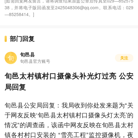
[如需回复网友留言，请将调查结果加盖公章后传真至029—852575
38，并将电子版回函发至2425048306@qq.com。联系电话：029
—85258414。]
部门回复
旬邑县
旬
关注
旬邑县官方账号
旬邑太村镇村口摄像头补光灯过亮 公安
局回复
旬邑县公安局回复：我局收到你处发来题为“关
于网友反映‘旬邑县太村镇村口摄像头灯太亮’的
情况”的调查函，该函中网友反映在旬邑县太村
镇各村村口安装的 “雪亮工程”监控摄像机，夜