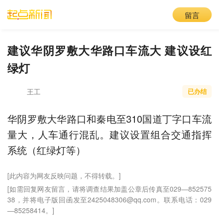
留言
建议华阴罗敷大华路口车流大 建议设红
绿灯
王工
已办结
华阴罗敷大华路口和秦电至310国道丁字口车流
量大，人车通行混乱。建议设置组合交通指挥
系统（红绿灯等）
[此内容为网友反映问题，不得转载。]
[如需回复网友留言，请将调查结果加盖公章后传真至029—852575
38，并将电子版回函发至2425048306@qq.com。联系电话：029
—85258414。]