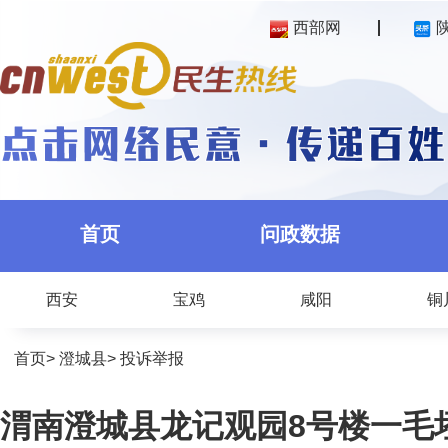
西部网
首页
问政数据
西安
宝鸡
咸阳
铜
首页
>
澄城县
>
投诉举报
渭南澄城县龙记观园8号楼一毛