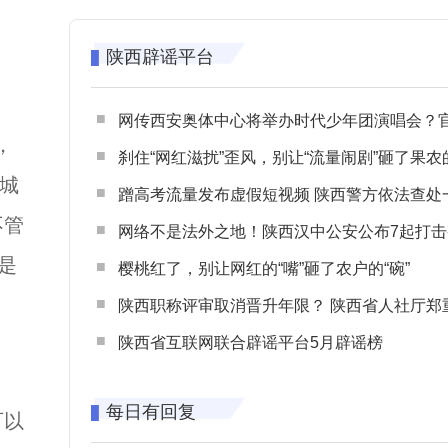
陕西辟谣平台
网传西安奥体中心将举办时代少年团演唱会？官方回应：纯属
，
刹住“网红滋扰”歪风，别让“流量闹剧”砸了果农
城
蹭高考流量发布虚假短视频 陕西警方依法查处一起涉高考网络
不管
网络不是法外之地！陕西汉中公安公布7起打击整治网谣网暴典型
是
樱桃红了，别让网红的“嘴”砸了农户的“碗”
陕西职称评审取消晋升年限？ 陕西省人社厅郑重声明 谨防职称评审不实言
陕西省互联网联合辟谣平台5月辟谣榜
每日有回复
可以