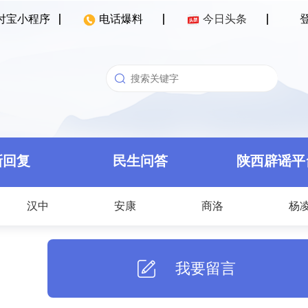
付宝小程序
电话爆料
今日头条
新回复
民生问答
陕西辟谣平
汉中
安康
商洛
杨
我要留言