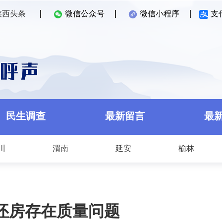
陕西头条
微信公众号
微信小程序
支
民生调查
最新留言
最
川
渭南
延安
榆林
坯房存在质量问题