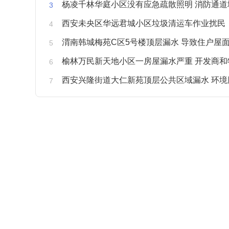
杨凌千林华庭小区没有应急疏散照明 消防通道
西安未央区华远君城小区垃圾清运车作业扰民
渭南韩城梅苑C区5号楼顶层漏水 导致住户屋面被
榆林万民新天地小区一房屋漏水严重 开发商和物业不予
西安兴隆街道大仁新苑顶层公共区域漏水 环境