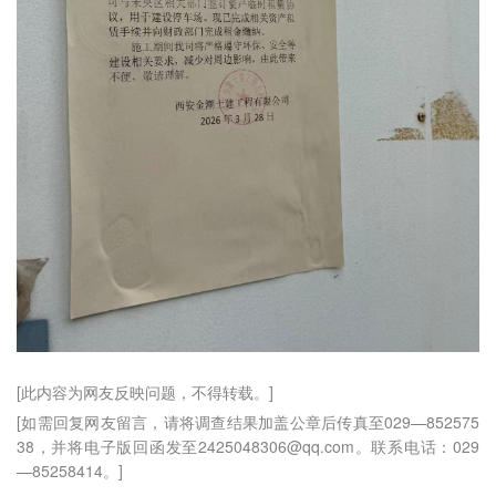
[此内容为网友反映问题，不得转载。]
[如需回复网友留言，请将调查结果加盖公章后传真至029—852575
38，并将电子版回函发至2425048306@qq.com。联系电话：029
—85258414。]