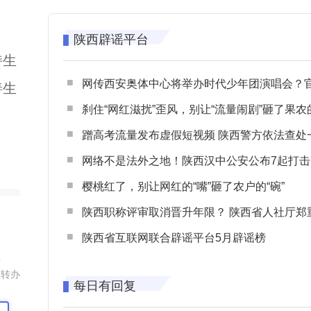
陕西辟谣平台
持生
网传西安奥体中心将举办时代少年团演唱会？官方回应：纯属
善生
刹住“网红滋扰”歪风，别让“流量闹剧”砸了果农
蹭高考流量发布虚假短视频 陕西警方依法查处一起涉高考网络
网络不是法外之地！陕西汉中公安公布7起打击整治网谣网暴典型
樱桃红了，别让网红的“嘴”砸了农户的“碗”
陕西职称评审取消晋升年限？ 陕西省人社厅郑重声明 谨防职称评审不实言
陕西省互联网联合辟谣平台5月辟谣榜
组
您转办
每日有回复