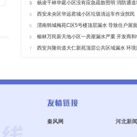
杨凌千林华庭小区没有应急疏散照明 消防通道
西安未央区华远君城小区垃圾清运车作业扰民
渭南韩城梅苑C区5号楼顶层漏水 导致住户屋面被
榆林万民新天地小区一房屋漏水严重 开发商和物业不予
西安兴隆街道大仁新苑顶层公共区域漏水 环境
秦风网
河北新闻