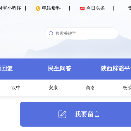
付宝小程序
电话爆料
今日头条
新回复
民生问答
陕西辟谣平
汉中
安康
商洛
杨
我要留言