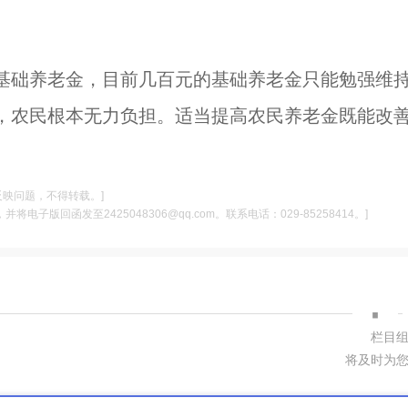
基础养老金，目前几百元的基础养老金只能勉强维
，农民根本无力负担。适当提高农民养老金既能改
反映问题，不得转载。]
电子版回函发至2425048306@qq.com。联系电话：029-85258414。]
·
栏目
将及时为