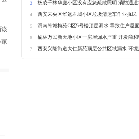
杨凌千林华庭小区没有应急疏散照明 消防通道
西安未央区华远君城小区垃圾清运车作业扰民
渭南韩城梅苑C区5号楼顶层漏水 导致住户屋面被
消该
榆林万民新天地小区一房屋漏水严重 开发商和物业不予
办家
西安兴隆街道大仁新苑顶层公共区域漏水 环境