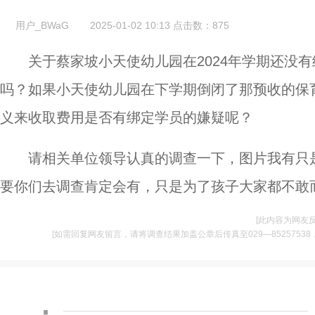
用户_BWaG
2025-01-02 10:13
点击数：
875
关于蔡家坡小天使幼儿园在2024年学期还没
吗？如果小天使幼儿园在下学期倒闭了那预收的保
义来收取费用是否有绑定学员的嫌疑呢？
请相关单位领导认真的调查一下，图片我有只
要你们去调查肯定会有，只是为了孩子大家都不敢
[此内容为网友
[如需回复网友留言，请将调查结果加盖公章后传真至029—85257538，并将
·