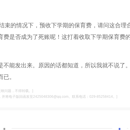
有结束的情况下，预收下学期的保育费，请问这合理
育费是否成为了死账呢！这打着收取下学期保育费
是不能发出来。原因的话都知道，所以我就不说了
而已。
反映问题，不得转载。]
电子版回函发至2425048306@qq.com。联系电话：029-85258414。]
·
·