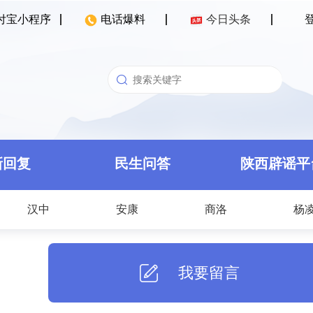
付宝小程序
电话爆料
今日头条
新回复
民生问答
陕西辟谣平
汉中
安康
商洛
杨
我要留言