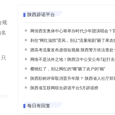
陕西辟谣平台
合规
网传西安奥体中心将举办时代少年团演唱会？官方回应：纯属
的名
刹住“网红滋扰”歪风，别让“流量闹剧”砸了果农
蹭高考流量发布虚假短视频 陕西警方依法查处一起涉高考网络
。只
网络不是法外之地！陕西汉中公安公布7起打击整治网谣网暴典型
樱桃红了，别让网红的“嘴”砸了农户的“碗”
陕西职称评审取消晋升年限？ 陕西省人社厅郑重声明 谨防职称评审不实言
陕西省互联网联合辟谣平台5月辟谣榜
每日有回复